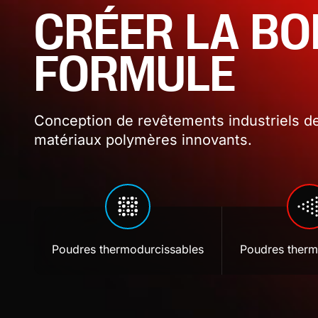
CRÉER LA B
FORMULE
Conception de revêtements industriels de
matériaux polymères innovants.
Poudres thermodurcissables
Poudres therm