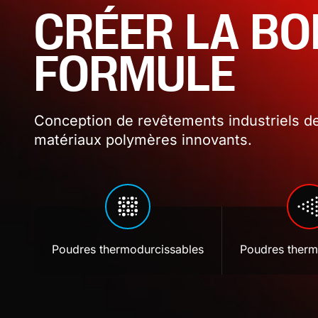
CRÉER LA B
FORMULE
Conception de revêtements industriels de
matériaux polymères innovants.
Poudres thermodurcissables
Poudres therm