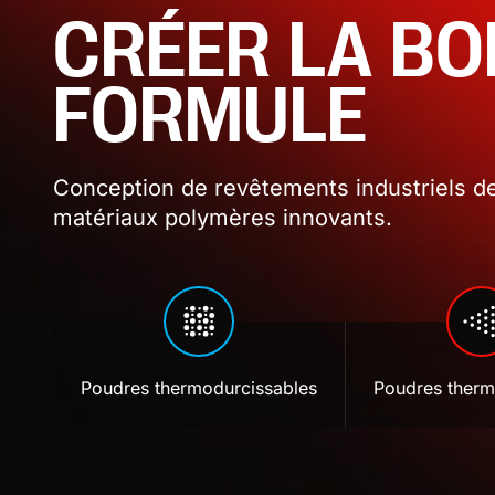
CRÉER LA B
FORMULE
Conception de revêtements industriels de
matériaux polymères innovants.
Poudres thermodurcissables
Poudres therm