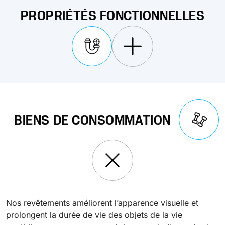
une finition impeccable et durable pour les espaces
PROPRIÉTÉS FONCTIONNELLES
commerciaux et de vente au détail.
Durcissement UV
Polyessence
Oxysac
En savoir plus
Nos revêtements offrent isolation, conductivité,
protection contre la pollution, résistance à la chaleur,
ignifugation ou protection contre les rayonnements.
BIENS DE CONSOMMATION
En savoir plus
Nos revêtements améliorent l’apparence visuelle et
prolongent la durée de vie des objets de la vie