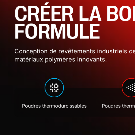
CRÉER LA B
FORMULE
Conception de revêtements industriels de
matériaux polymères innovants.
Poudres thermodurcissables
Poudres therm