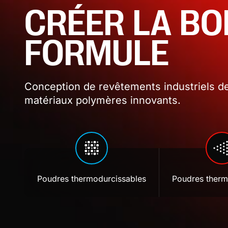
CRÉER LA B
FORMULE
Conception de revêtements industriels de
matériaux polymères innovants.
Poudres thermodurcissables
Poudres therm