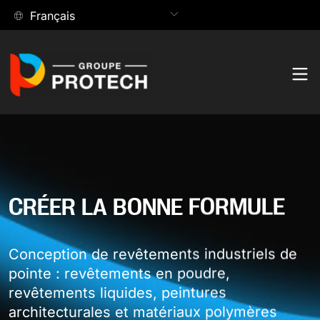
Passer
Français
au
contenu
Produits
Rechercher:
Contacter
Hub des produits
Applications
CRÉER LA BONNE FORMULE
Parcourez notre vaste collection de peintures et de
Hub des applications
solutions de revêtement.
Technologie
Conception de revêtements industriels de
Trouvez les solutions de revêtement les mieux adaptées
pointe : revêtements en poudre,
Explorez tous nos produits
Hub technologique
à vos applications.
Entreprise
revêtements liquides, peintures
architecturales et matériaux polymères
Découvrez les technologies innovantes derrière chaque
ENTREPRISE