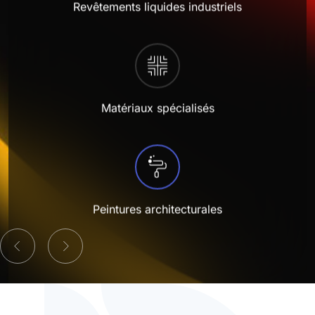
Antimicrobien
Revêtements liquides industriels
Installations sanitaires
Environnements de vente au détail
Systèmes électriques
Protecteurs et industriels
P-Series
Duravin
Plastisol – Adhésifs
Peintures MF
Polyester TGIC
Plastique
Verrerie
Sol-AR
LB-Series
Série AW
Dissipateur électrostatique
Pare-soleil et volets
Équipement récréatif et sportif
Haute performance
U-Series
Polyarmor
Plastisol – Laminage
Polyester sans TGIC
Acier
Appareils ménagers
Machinerie agricole, minière et de construction
Sterilcoat
X-Graf
Série AS
Moussage in situ
Mobilier urbain et panneaux
Outils et quincaillerie
Waterarmor
Plastisol – Trempage
Polyuréthane
Bois et MDF
Mobilier d’extérieur
Aviation et aérospatiale
Velvacoat
Z-Series
Série PW
Qualité alimentaire
Matériaux spécialisés
Glas-Lok
Plastisol – Moulage
Équipement de protection individuelle (EPI)
Secteurs maritime et nautique
X-Graf
Série PS
Époxy fonctionnel
Encase
Plastisol – Coulage
Textiles
Industries pétrolière, gazière et chimique
Z-Series
Série PH
Usage intensif
Plastisol – Encres
Eau potable et eaux usées
LB-Series
Série KW
Réflexion infrarouge
Peintures architecturales
Latex – Adhésifs
Production d’énergie
Série KS
Cuisson à basse température
Latex – Trempage
Série ES
Antidérapant
Latex – Moulage
Série VS
Flexibilité post-application
Latex – Coulage