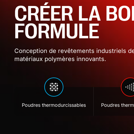
CRÉER LA B
FORMULE
Conception de revêtements industriels de
matériaux polymères innovants.
Poudres thermodurcissables
Poudres therm