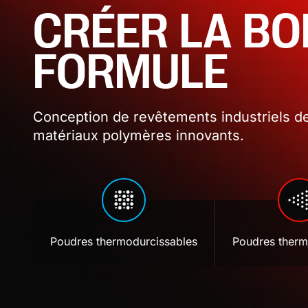
CRÉER LA B
FORMULE
Conception de revêtements industriels de
matériaux polymères innovants.
Poudres thermodurcissables
Poudres therm