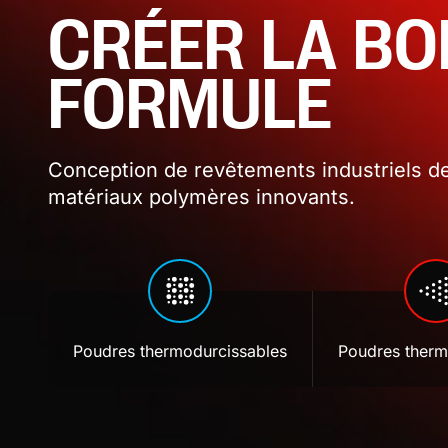
CRÉER LA B
FORMULE
Conception de revêtements industriels de
matériaux polymères innovants.
Poudres thermodurcissables
Poudres therm