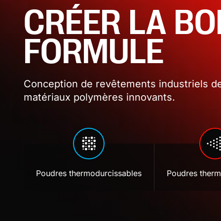
CRÉER LA B
FORMULE
Conception de revêtements industriels de
matériaux polymères innovants.
Poudres thermodurcissables
Poudres therm