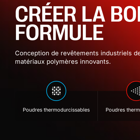
CRÉER LA B
FORMULE
Conception de revêtements industriels de
matériaux polymères innovants.
Poudres thermodurcissables
Poudres therm