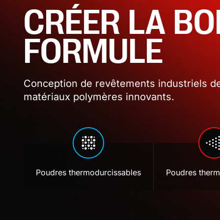
CRÉER LA B
FORMULE
Conception de revêtements industriels de
matériaux polymères innovants.
Poudres thermodurcissables
Poudres therm