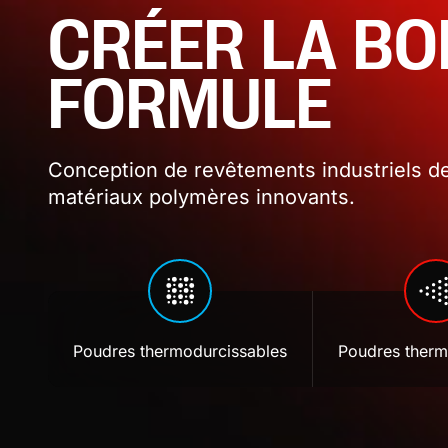
CRÉER LA B
FORMULE
Conception de revêtements industriels de
matériaux polymères innovants.
Poudres thermodurcissables
Poudres therm