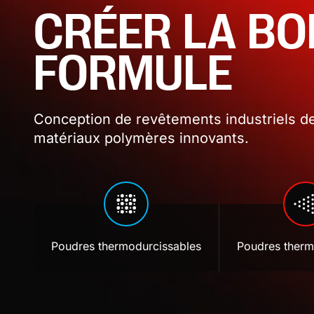
CRÉER LA B
FORMULE
Conception de revêtements industriels de
matériaux polymères innovants.
Poudres thermodurcissables
Poudres therm