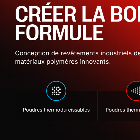
CRÉER LA B
FORMULE
Conception de revêtements industriels de
matériaux polymères innovants.
Poudres thermodurcissables
Poudres therm