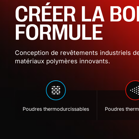
CRÉER LA B
FORMULE
Conception de revêtements industriels de
matériaux polymères innovants.
Poudres thermodurcissables
Poudres therm