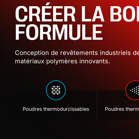
CRÉER LA B
FORMULE
Conception de revêtements industriels de
matériaux polymères innovants.
Poudres thermodurcissables
Poudres therm